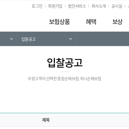
로그인
회원가입
법인서비스
회사소개
공시실
보험상품
혜택
보상
입찰공고
입찰공고
우량고객이 선택한 종합손해보험, 하나손해보험
제목