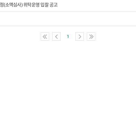
정(소액심사) 위탁운영 입찰 공고
처
이
다
마
1
음
전
음
지
페
1
1
막
이
0
0
페
지
페
페
이
로
이
이
지
이
지
지
로
동
이
이
이
동
동
동