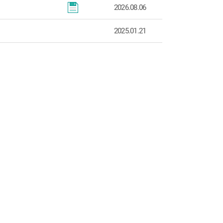
2026.08.06
2025.01.21
첨
부
파
일
없
음